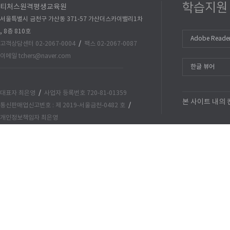
학습지원
티처스원격평생교육원
서울특별시 금천구 가산동 371-57 가산더스카이밸리1차
, 8층 810호
Adobe Reade
고객상담센터 02-2067-0004
/
팩스 02-2067-0087
이메일 tchers@naver.com
한글 뷰어
대표자 최은영
/
사업자 등록번호 720-81-01359
본 사이트 내의
통신판매업신고번호 : 제 2019-서울금천-0482 호
/
개인정보책임자 최은영