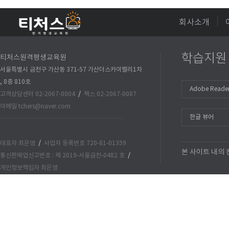
회사소개
학습지원
티처스원격평생교육원
서울특별시 금천구 가산동 371-57 가산더스카이밸리1차
, 8층 810호
Adobe Reade
고객상담센터 02-2067-0004
/
팩스 02-2067-0087
이메일 tchers@naver.com
한글 뷰어
대표자 최은영
/
사업자 등록번호 720-81-01359
본 사이트 내의
통신판매업신고번호 : 제 2019-서울금천-0482 호
/
개인정보책임자 최은영